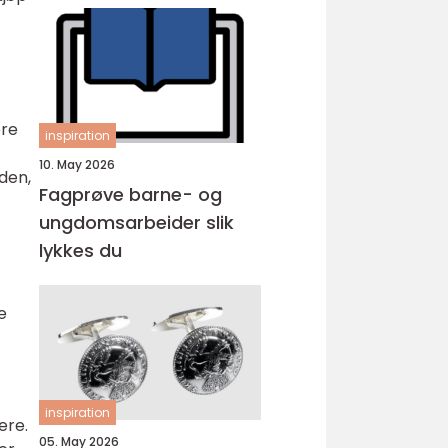
ere
inspiration
10. May 2026
iden,
Fagprøve barne- og
ungdomsarbeider slik
lykkes du
e
inspiration
ere.
05. May 2026