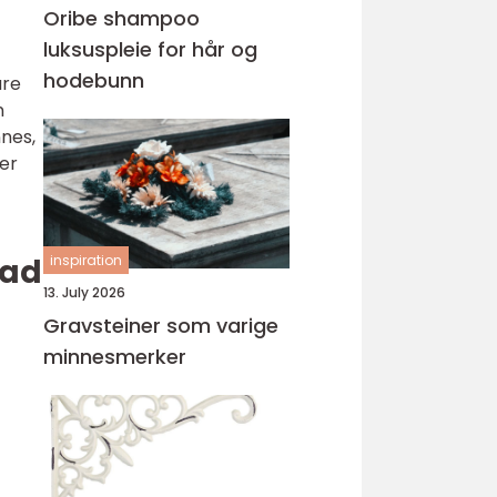
Oribe shampoo
luksuspleie for hår og
hodebunn
are
n
nnes,
er
Pad
inspiration
13. July 2026
Gravsteiner som varige
minnesmerker