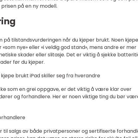
prisen på en ny modell.
ring
 på tilstandsvurderingen når du kjøper brukt. Noen kjøp
r «som nye» eller «i veldig god stand», mens andre er mer
etiske skader eller slitasje. Det er viktig å sjekke batterit
ader før du kjøper.
 kjøpe brukt iPad skiller seg fra hverandre
rke som en grei oppgave, er det viktig å være klar over
dører og forhandlere. Her er noen viktige ting du bør vær
forhandlere
r til salgs av både privatpersoner og sertifiserte forhandl