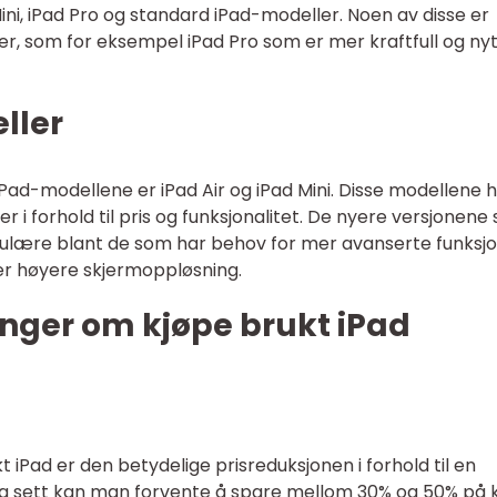
ini, iPad Pro og standard iPad-modeller. Noen av disse er
er, som for eksempel iPad Pro som er mer kraftfull og nyt
ller
ad-modellene er iPad Air og iPad Mini. Disse modellene 
r i forhold til pris og funksjonalitet. De nyere versjonene
pulære blant de som har behov for mer avanserte funksjo
r høyere skjermoppløsning.
inger om kjøpe brukt iPad
 iPad er den betydelige prisreduksjonen i forhold til en
lig sett kan man forvente å spare mellom 30% og 50% på 