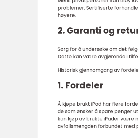
Mens privatpersoner kan tilby lave
problemer. Sertifiserte forhandl
høyere.
2. Garanti og retu
Sørg for å undersøke om det følge
Dette kan være avgjørende i tilf
Historisk gjennomgang av fordele
1. Fordeler
Å kjøpe brukt iPad har flere ford
de som ønsker å spare penger ut
kan kjøp av brukte iPader være m
avfallsmengden forbundet med p