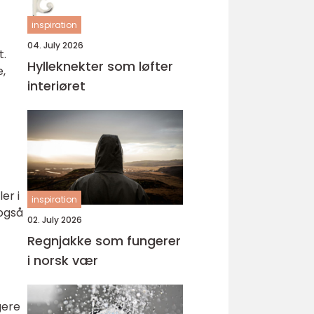
inspiration
04. July 2026
t.
Hylleknekter som løfter
e,
interiøret
er i
inspiration
 også
02. July 2026
Regnjakke som fungerer
i norsk vær
gere