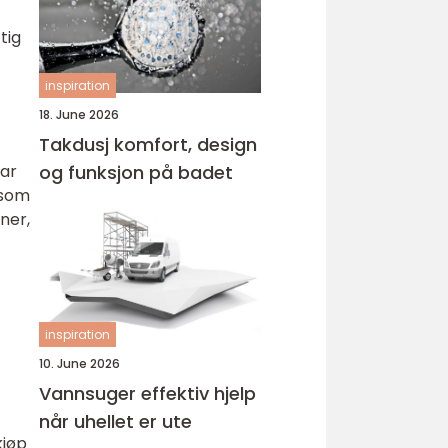
tig
inspiration
18. June 2026
Takdusj komfort, design
har
og funksjon på badet
 som
ner,
inspiration
10. June 2026
Vannsuger effektiv hjelp
når uhellet er ute
kjøp