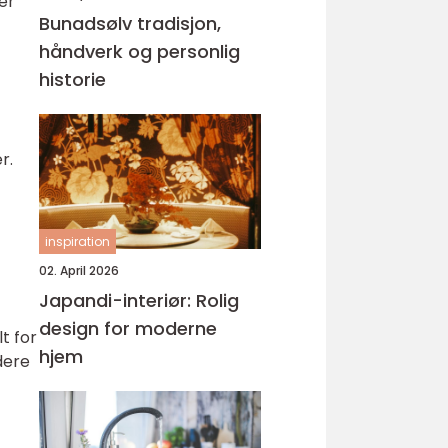
ler
Bunadsølv tradisjon,
håndverk og personlig
historie
r.
inspiration
02. April 2026
Japandi-interiør: Rolig
design for moderne
t for
hjem
dere