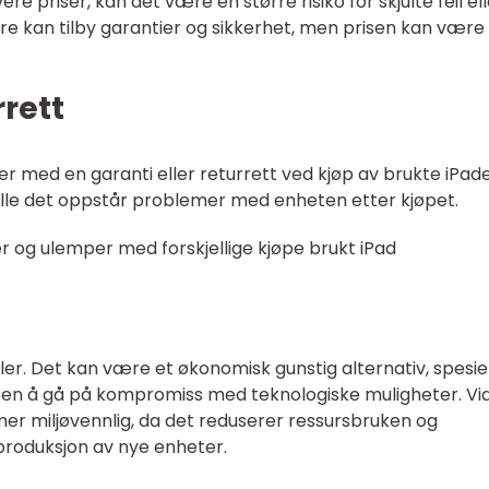
re priser, kan det være en større risiko for skjulte feil el
ere kan tilby garantier og sikkerhet, men prisen kan være
rrett
r med en garanti eller returrett ved kjøp av brukte iPade
elle det oppstår problemer med enheten etter kjøpet.
r og ulemper med forskjellige kjøpe brukt iPad
eler. Det kan være et økonomisk gunstig alternativ, spesiel
en å gå på kompromiss med teknologiske muligheter. Vi
er miljøvennlig, da det reduserer ressursbruken og
roduksjon av nye enheter.