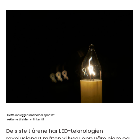
De siste tiårene har LED-teknologien
revolusjonert måten vi lyser opp våre hjem og