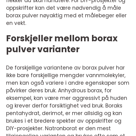
flekker du skal håndtere. For DIY-prosjekter og
oppskrifter kan det være nødvendig å måle
borax pulver nøyaktig med et målebeger eller
en vekt.
Forskjeller mellom borax
pulver varianter
De forskjellige variantene av borax pulver har
ikke bare forskjellige mengder vannmolekyler,
men kan også variere i andre egenskaper som
påvirker deres bruk. Anhydrous borax, for
eksempel, kan være mer aggressivt på huden
og krever derfor forsiktighet ved bruk. Boraks
pentahydrat, derimot, er mer allsidig og kan
brukes i et bredere spekter av oppskrifter og
DIY-prosjekter. Natronborat er den mest
tilgjengelige varianten og brukes ofte som et