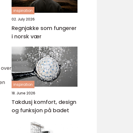
inspiration
02. July 2026
Regnjakke som fungerer
i norsk vær
r over
 en
inspiration
18. June 2026
Takdusj komfort, design
og funksjon på badet