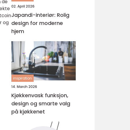
n de
02. April 2026
rekte
Japandi-interiør: Rolig
tcoin
r og
design for moderne
hjem
inspiration
14. March 2026
Kjøkkenvask funksjon,
design og smarte valg
på kjøkkenet