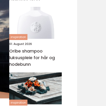
inspiration
01. August 2026
Oribe shampoo
luksuspleie for hår og
hodebunn
inspiration