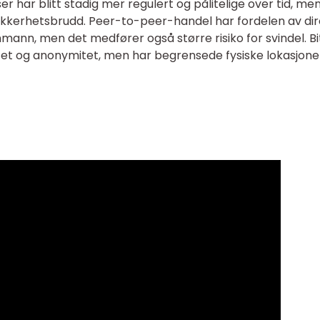
er har blitt stadig mer regulert og pålitelige over tid, me
sikkerhetsbrudd. Peer-to-peer-handel har fordelen av di
ann, men det medfører også større risiko for svindel. Bi
litet og anonymitet, men har begrensede fysiske lokasjone