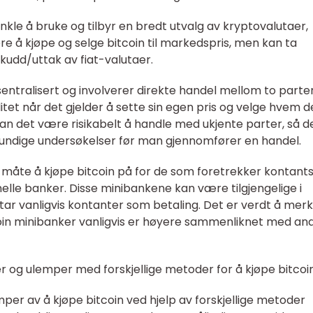
nkle å bruke og tilbyr en bredt utvalg av kryptovalutaer,
kere å kjøpe og selge bitcoin til markedspris, men kan ta
skudd/uttak av fiat-valutaer.
tralisert og involverer direkte handel mellom to parter
litet når det gjelder å sette sin egen pris og velge hvem d
an det være risikabelt å handle med ukjente parter, så d
 grundige undersøkelser før man gjennomfører en handel.
k måte å kjøpe bitcoin på for de som foretrekker kontant
onelle banker. Disse minibankene kan være tilgjengelige i
tar vanligvis kontanter som betaling. Det er verdt å mer
coin minibanker vanligvis er høyere sammenliknet med an
r og ulemper med forskjellige metoder for å kjøpe bitcoi
mper av å kjøpe bitcoin ved hjelp av forskjellige metoder