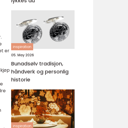
lykkes du
.
e
inspiration
et er
05. May 2026
Bunadsølv tradisjon,
skjøp
håndverk og personlig
historie
ke
dre
n
inspiration