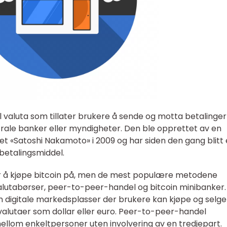
tal valuta som tillater brukere å sende og motta betalinge
ntrale banker eller myndigheter. Den ble opprettet av en
et «Satoshi Nakamoto» i 2009 og har siden den gang blitt
betalingsmiddel.
ter å kjøpe bitcoin på, men de mest populære metodene
alutabørser, peer-to-peer-handel og bitcoin minibanker.
 digitale markedsplasser der brukere kan kjøpe og selge
e valutaer som dollar eller euro. Peer-to-peer-handel
ellom enkeltpersoner uten involvering av en tredjepart.