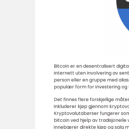
Bitcoin er en desentralisert digi
internett uten involvering av se
person eller en gruppe med alias
populær form for investering og 
Det finnes flere forskjellige må
inkluderer kjøp gjennom kryptov
Kryptovalutabørser fungerer som
bitcoin ved hjelp av tradisjonell
innebærer direkte kjøp og salg m