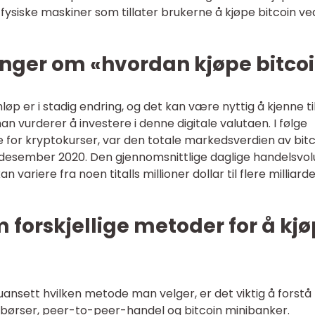
 fysiske maskiner som tillater brukerne å kjøpe bitcoin ve
inger om «hvordan kjøpe bitco
løp er i stadig endring, og det kan være nyttig å kjenne ti
n vurderer å investere i denne digitale valutaen. I følge
for kryptokurser, var den totale markedsverdien av bitc
r desember 2020. Den gjennomsnittlige daglige handelsvo
n variere fra noen titalls millioner dollar til flere milliard
m forskjellige metoder for å kj
uansett hvilken metode man velger, er det viktig å forstå
abørser, peer-to-peer-handel og bitcoin minibanker.