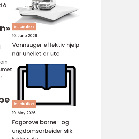
d å
in»
inspiration
10. June 2026
Vannsuger effektiv hjelp
l
når uhellet er ute
oin
lumet
er
øpe
inspiration
10. May 2026
Fagprøve barne- og
ungdomsarbeider slik