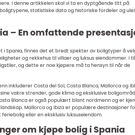
ere. I denne artikkelen skal vi ta en dyptgående titt på
 boligtypene, statistiske data og historiske fordeler og u
nia – En omfattende presentas
i Spania, finnes det et bredt spekter av boligtyper å ve
iligheter og rekkehus til villaer og luksus eiendommer. I ti
gstiler, og dette er noe kjøpere må ta hensyn til når de
inkluderer Costa del Sol, Costa Blanca, Mallorca og Ibi
or sine vakre strender, gode klima og eksklusive boligområ
osta Blanca er også populært blant nordmenn og er kjen
 landskap. Mallorca og Ibiza er populære destinasjoner fo
eriebolig eller en eksklusiv luksuseiendom.
nger om kjøpe bolig i Spania