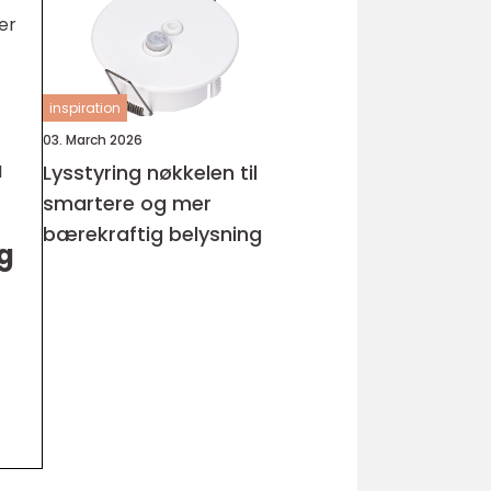
er
inspiration
03. March 2026
Lysstyring nøkkelen til
I
smartere og mer
bærekraftig belysning
g