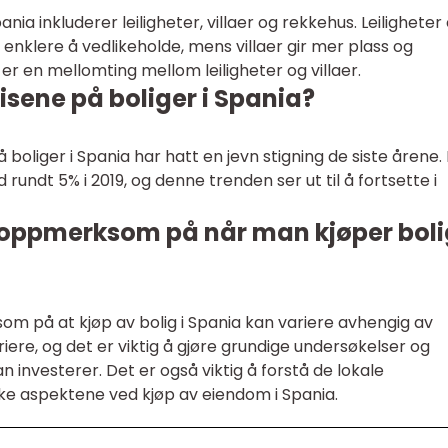
ia inkluderer leiligheter, villaer og rekkehus. Leiligheter 
enklere å vedlikeholde, mens villaer gir mer plass og
s er en mellomting mellom leiligheter og villaer.
risene på boliger i Spania?
å boliger i Spania har hatt en jevn stigning de siste årene. 
undt 5% i 2019, og denne trenden ser ut til å fortsette i
oppmerksom på når man kjøper boli
om på at kjøp av bolig i Spania kan variere avhengig av
riere, og det er viktig å gjøre grundige undersøkelser og
 investerer. Det er også viktig å forstå de lokale
ske aspektene ved kjøp av eiendom i Spania.