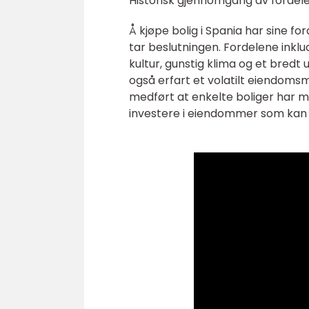
Historisk gjennomgang av fordele
Å kjøpe bolig i Spania har sine fo
tar beslutningen. Fordelene inklu
kultur, gunstig klima og et bredt
også erfart et volatilt eiendomsma
medført at enkelte boliger har mi
investere i eiendommer som kan b