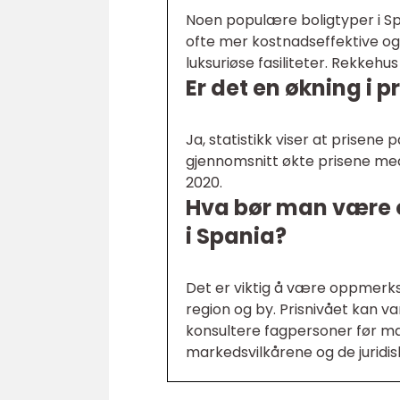
Noen populære boligtyper i Span
ofte mer kostnadseffektive og 
luksuriøse fasiliteter. Rekkehu
Er det en økning i p
Ja, statistikk viser at prisene p
gjennomsnitt økte prisene med r
2020.
Hva bør man være 
i Spania?
Det er viktig å være oppmerks
region og by. Prisnivået kan va
konsultere fagpersoner før man
markedsvilkårene og de juridi