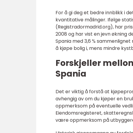
For å gi deg et bedre innblikk i 
kvantitative målinger. Ifølge stat
(Registradormadrid.org), har pris
2008 og har vist en jevn økning de
Spania med 3,6 % sammenlignet m
å kjøpe bolig i, mens mindre kys
Forskjeller mellom
Spania
Det er viktig å forstå at kjøpepro
avhengig av om du kjøper en bruk
oppmerksom på eventuelle vedli
Eiendomsregisteret, skatteregnsk
være oppmerksom på utbyggere