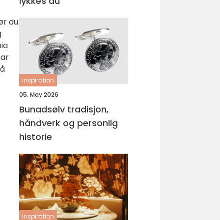
lykkes du
ør du
g
nia
har
 å
inspiration
05. May 2026
Bunadsølv tradisjon,
håndverk og personlig
historie
inspiration