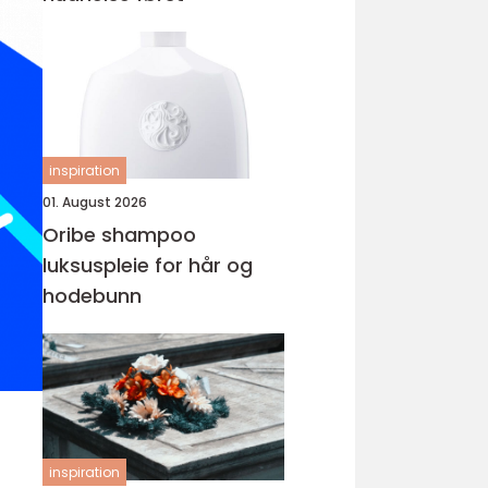
inspiration
01. August 2026
Oribe shampoo
luksuspleie for hår og
hodebunn
inspiration