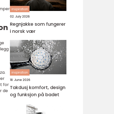
lemper
inspiration
02. July 2026
Regnjakke som fungerer
jon
i norsk vær
lge
llegg
za.
inspiration
der
18. June 2026
t for
Takdusj komfort, design
r de
og funksjon på badet