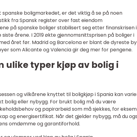
det spanske boligmarkedet, er det viktig å se på noen
istikk fra Spansk register over fast eiendom
ene på spanske boliger stabilisert seg etter finanskrisen i
 siste årene. I 2019 økte gjennomsnittsprisen på boliger i
ed året før. Madrid og Barcelona er blant de dyreste b
tbyer som Alicante og Valencia gir deg mer for pengene.
 ulike typer kjøp av bolig i
sessen og vilkårene knyttet til boligkjøp i Spania kan varie
t bolig eller nybygg. For brukt bolig må du være
keholdsbehov og papirarbeid som må sjekkes, for eksem
ap og energisertifikat. Når det gjelder nybygg, må du og
ns omdømme og garantiforhold.