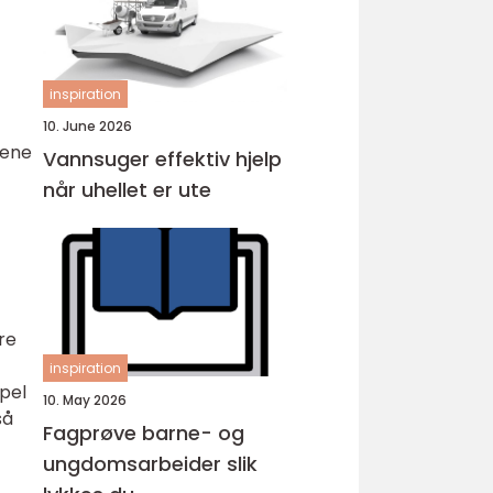
inspiration
10. June 2026
yene
Vannsuger effektiv hjelp
når uhellet er ute
re
inspiration
pel
10. May 2026
så
Fagprøve barne- og
ungdomsarbeider slik