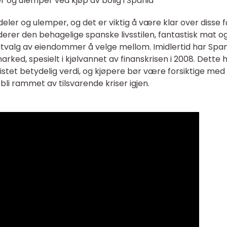
r og ulemper ved kjøp av bolig i Spania
rdeler og ulemper, og det er viktig å være klar over disse f
derer den behagelige spanske livsstilen, fantastisk mat o
 utvalg av eiendommer å velge mellom. Imidlertid har Spa
rked, spesielt i kjølvannet av finanskrisen i 2008. Dette 
stet betydelig verdi, og kjøpere bør være forsiktige med
li rammet av tilsvarende kriser igjen.