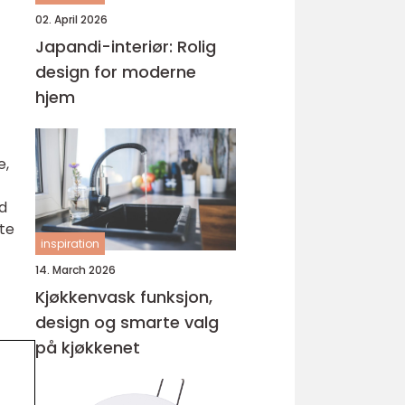
02. April 2026
Japandi-interiør: Rolig
design for moderne
hjem
e,
ed
tte
inspiration
14. March 2026
Kjøkkenvask funksjon,
design og smarte valg
på kjøkkenet