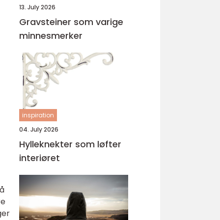
13. July 2026
Gravsteiner som varige
minnesmerker
inspiration
04. July 2026
Hylleknekter som løfter
interiøret
 å
re
ger