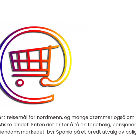
ært reisemål for nordmenn, og mange drømmer også om
stiske landet. Enten det er for å få en feriebolig, pensjone
i eiendomsmarkedet, byr Spania på et bredt utvalg av boli