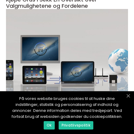
Valgmulighetene og Fordelene
På vores website bruges cookies til at huske dine
redaktionel
indstillinger, statistik og personalisering af indhold og
17. January 2024
annoncer. Denne information deles med tredjepart. Ved
Hvor kan man kjøpe prime drikke: En Guide til
fortsat brug af websiden godkender du cookiepolitikken.
Kvalitetsdrikker
Ok
Privatlivspolitik