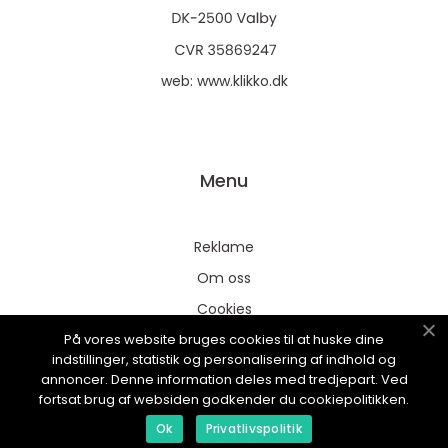
web:
www.klikko.dk
Menu
Reklame
Om oss
Cookies
På vores website bruges cookies til at huske dine
Kontakt Oss
indstillinger, statistik og personalisering af indhold og
Sitemap
annoncer. Denne information deles med tredjepart. Ved
fortsat brug af websiden godkender du cookiepolitikken.
Ok
Privatlivspolitik