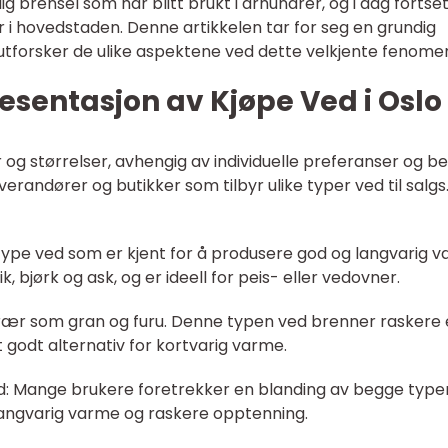
g brensel som har blitt brukt i århundrer, og i dag fortse
i hovedstaden. Denne artikkelen tar for seg en grundig
 utforsker de ulike aspektene ved dette velkjente fenome
sentasjon av Kjøpe Ved i Oslo
ter og størrelser, avhengig av individuelle preferanser og b
erandører og butikker som tilbyr ulike typer ved til salgs
type ved som er kjent for å produsere god og langvarig v
bjørk og ask, og er ideell for peis- eller vedovner.
rær som gran og furu. Denne typen ved brenner raskere
 godt alternativ for kortvarig varme.
d: Mange brukere foretrekker en blanding av begge typ
angvarig varme og raskere opptenning.