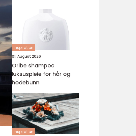
inspiration
01. August 2026
Oribe shampoo
luksuspleie for hår og
hodebunn
inspiration