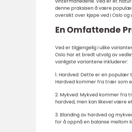
vintermånedene. Ved er et naturli
denne praksisen å være populær 
oversikt over kjøpe ved i Oslo og
En Omfattende Pre
Ved er tilgjengelig i ulike varian
Oslo har et bredt utvalg av vedlev
vanligste variantene inkluderer:
1. Hardved: Dette er en populær 
Hardved kommer fra trær som eik, 
2. Mykved: Mykved kommer fra t
hardved, men kan likevel være et
3. Blanding av hardved og mykve
for å oppnå en balanse mellom l