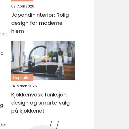
02. April 2026
Japandi-interiør: Rolig
design for moderne
hjem
nelt
ed
inspiration
v
14. March 2026
Kjøkkenvask funksjon,
design og smarte valg
og
på kjøkkenet
ider