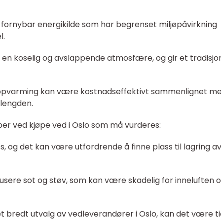
 fornybar energikilde som har begrenset miljøpåvirkning
l.
 en koselig og avslappende atmosfære, og gir et tradisjo
ppvarming kan være kostnadseffektivt sammenlignet m
 lengden.
per ved kjøpe ved i Oslo som må vurderes:
s, og det kan være utfordrende å finne plass til lagring a
usere sot og støv, som kan være skadelig for inneluften 
 et bredt utvalg av vedleverandører i Oslo, kan det være t