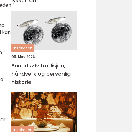
lykkes du
veden
ra
d kan
inspiration
m
05. May 2026
Bunadsølv tradisjon,
håndverk og personlig
ra
historie
har
inspiration