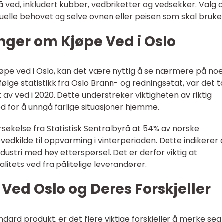
på ved, inkludert kubber, vedbriketter og vedsekker. Valg 
uelle behovet og selve ovnen eller peisen som skal bruke
nger om Kjøpe Ved i Oslo
kjøpe ved i Oslo, kan det være nyttig å se nærmere på no
Ifølge statistikk fra Oslo Brann- og redningsetat, var det t
 av ved i 2020. Dette understreker viktigheten av riktig
 for å unngå farlige situasjoner hjemme.
søkelse fra Statistisk Sentralbyrå at 54% av norske
edkilde til oppvarming i vinterperioden. Dette indikerer 
ndustri med høy etterspørsel. Det er derfor viktig at
litets ved fra pålitelige leverandører.
 Ved Oslo og Deres Forskjeller
dard produkt, er det flere viktige forskjeller å merke seg