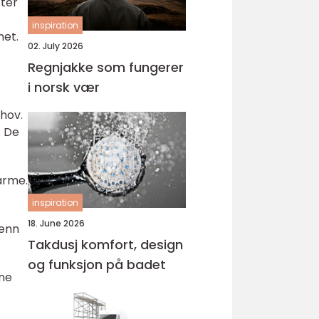
tter
inspiration
net.
02. July 2026
Regnjakke som fungerer
i norsk vær
ehov.
. De
arme.
inspiration
18. June 2026
 enn
Takdusj komfort, design
og funksjon på badet
ene