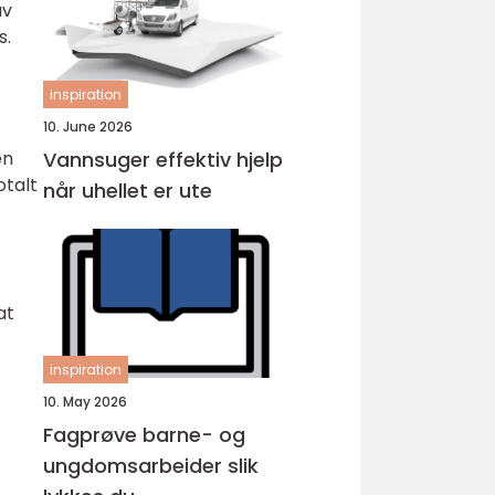
av
s.
inspiration
10. June 2026
Vannsuger effektiv hjelp
en
otalt
når uhellet er ute
at
inspiration
10. May 2026
Fagprøve barne- og
ungdomsarbeider slik