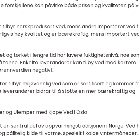
sse forskjellene kan påvirke både prisen og kvaliteten på 
r tilbyr norskprodusert ved, mens andre importerer ved f
nligvis høy kvalitet og er bærekraftig, mens importert ve
ret og tørket i lengre tid har lavere fuktighetsnivå, noe so
 å tenne. Enkelte leverandører kan tilby ved med kortere
brennverdien negativt.
ter tilbyr miljøvennlig ved som er sertifisert og kommer f
e leverandører bidrar til å støtte en mer bærekraftig og
er og Ulemper med Kjøpe Ved i Oslo
rt en sentral del av oppvarmingstradisjonen i Norge. Ved 
g pålitelig kilde til varme, spesielt i kalde vintermåneder.